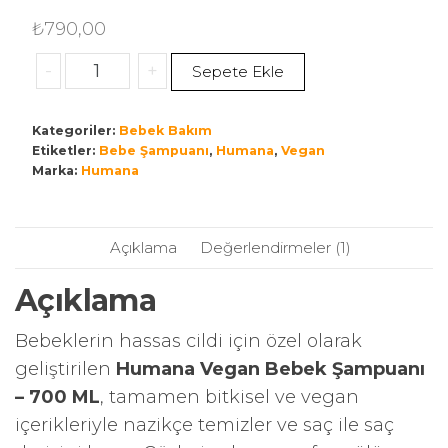
1
müşteri
puanına
dayanarak 5
₺
790,00
üzerinden
5.00
puan
aldı
-
+
Sepete Ekle
Kategoriler:
Bebek Bakım
Etiketler:
Bebe Şampuanı
,
Humana
,
Vegan
Marka:
Humana
Açıklama
Değerlendirmeler (1)
Açıklama
Bebeklerin hassas cildi için özel olarak
geliştirilen
Humana Vegan Bebek Şampuanı
– 700 ML
, tamamen bitkisel ve vegan
içerikleriyle nazikçe temizler ve saç ile saç