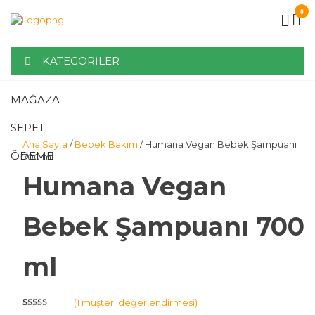
0
MIRAY
KATEGORILER
HOME
MAĞAZA
SEPET
Ana Sayfa
/
Bebek Bakım
/ Humana Vegan Bebek Şampuanı
ÖDEME
700 ml
Humana Vegan
Bebek Şampuanı 700
ml
(
1
müşteri değerlendirmesi)