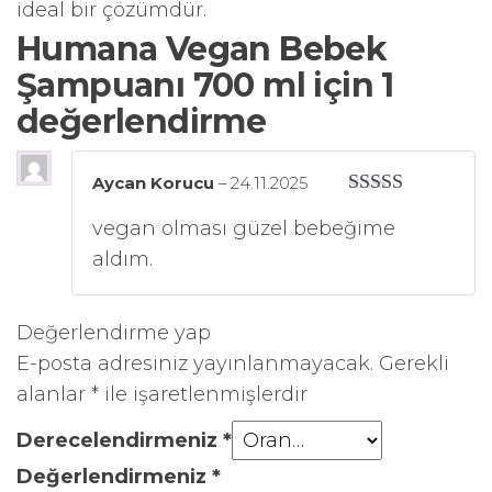
ideal bir çözümdür.
Humana Vegan Bebek
Şampuanı 700 ml
için 1
değerlendirme
Aycan Korucu
–
24.11.2025
5 üzerinden
vegan olması güzel bebeğime
5
oy aldı
aldım.
Değerlendirme yap
E-posta adresiniz yayınlanmayacak.
Gerekli
alanlar
*
ile işaretlenmişlerdir
Derecelendirmeniz
*
Değerlendirmeniz
*